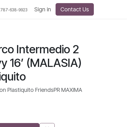
Sign in
Contact Us
 787-638-9923
co Intermedio 2
vy 16’ (MALASIA)
iquito
on Plastiquito FriendsPR MAXIMA